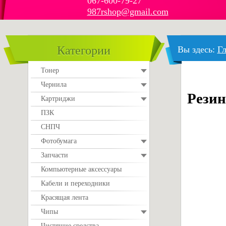
067-600-79-27
987rshop@gmail.com
Категории
Вы здесь:
Гл
Тонер
Чернила
Резин
Картриджи
ПЗК
СНПЧ
Фотобумага
Запчасти
Компьютерные аксессуары
Кабели и переходники
Красящая лента
Чипы
Чистящие средства