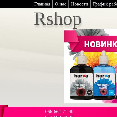
Главная
О нас
Новости
График рабо
Rshop
066-664-71-40