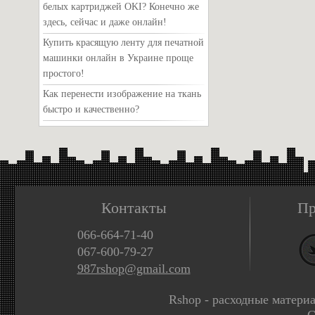
белых картриджей OKI? Конечно же
здесь, сейчас и даже онлайн!
Купить красящую ленту для печатной
машинки онлайн в Украине проще
простого!
Как перенести изображение на ткань
быстро и качественно?
Контакты
Пр
066-664-71-40
067-600-79-27
987rshop@gmail.com
Rshop - расходные матери