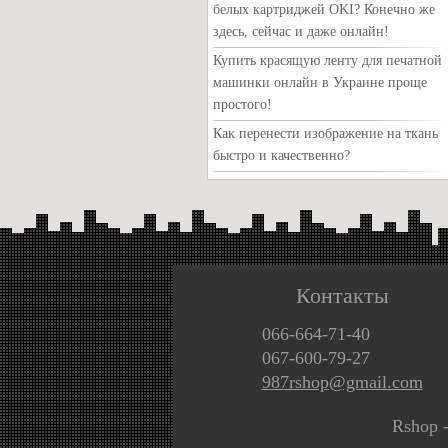
белых картриджей OKI? Конечно же
здесь, сейчас и даже онлайн!
Купить красящую ленту для печатной
машинки онлайн в Украине проще
простого!
Как перенести изображение на ткань
быстро и качественно?
Контакты
066-664-71-40
067-600-79-27
987rshop@gmail.com
Rshop 