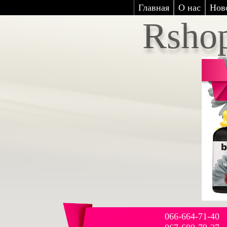
Главная
О нас
Нов
Rsho
066-664-71-40