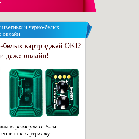
.
я цветных и черно-белых
е онлайн!
но-белых картриджей OKI?
 и даже онлайн!
авило размером от 5-ти
реплено к картриджу