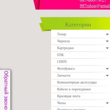
067-600-79-27
987rshop@gmai
Категории
Тонер
Чернила
Картриджи
ПЗК
СНПЧ
Фотобумага
Запчасти
Компьютерные аксессуары
Кабели и переходники
Красящая лента
Чипы
Чистящие средства