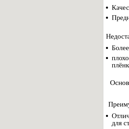
Качес
Предн
Недост
Более
плохо
плён
Основ
Преим
Отлич
для с