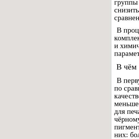
группы 
снизить
сравне
В проц
компле
и химич
парамет
В чём
В перв
по сра
качеств
меньше
для печ
чёрному
пигмент
них: бо