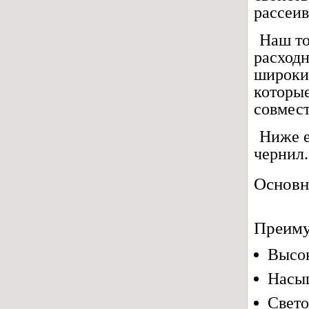
рассеив
Наш то
расходн
широки
которы
совмест
Ниже е
чернил.
Основн
Преиму
Высок
Насы
Свето