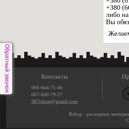
+380 (6
+380 (6
либо н
Вы обяз
Желаем
Контакты
Пр
066-664-71-40
067-600-79-27
987rshop@gmail.com
Rshop - расходные матери
C