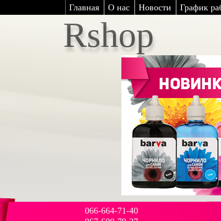
Главная
О нас
Новости
График ра
Rshop
066-664-71-40