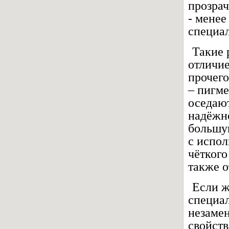
прозрач
- менее
специал
Такие 
отличие
прочего
– пигме
оседают
надёжно
большую
с испол
чёткого
также о
Если ж
специал
незаме
свойств