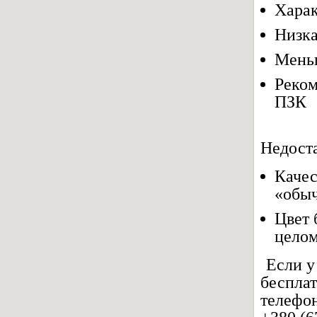
Харак
Низка
Меньш
Реком
ПЗК
Недост
Качес
«обыч
Цвет 
целом
Если у
бесплат
телефо