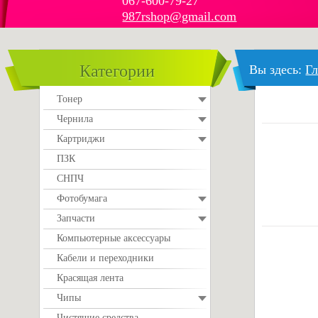
067-600-79-27
987rshop@gmail.com
Категории
Вы здесь:
Гл
Тонер
Чернила
Картриджи
ПЗК
СНПЧ
Фотобумага
Запчасти
Компьютерные аксессуары
Кабели и переходники
Красящая лента
Чипы
Чистящие средства