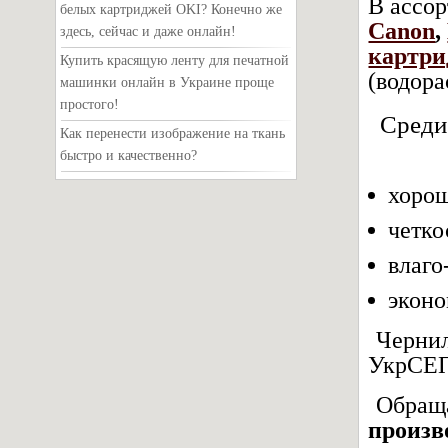
В ассо
белых картриджей OKI? Конечно же
Canon
,
здесь, сейчас и даже онлайн!
картри
Купить красящую ленту для печатной
(водора
машинки онлайн в Украине проще
простого!
Среди
Как перенести изображение на ткань
быстро и качественно?
хорош
четко
влаго
эконо
Черни
УкрСЕ
Обраща
произв