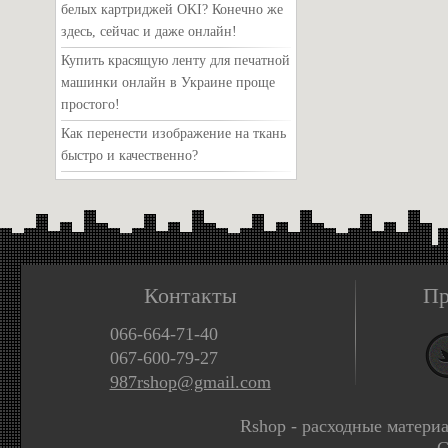
белых картриджей OKI? Конечно же
здесь, сейчас и даже онлайн!
Купить красящую ленту для печатной
машинки онлайн в Украине проще
простого!
Как перенести изображение на ткань
быстро и качественно?
Контакты
Пр
066-664-71-40
067-600-79-27
987rshop@gmail.com
Rshop - расходные матери