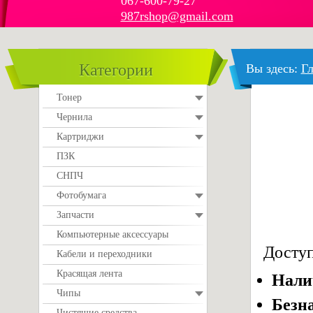
067-600-79-27
987rshop@gmail.com
Категории
Вы здесь:
Гл
Тонер
Чернила
Картриджи
ПЗК
СНПЧ
Фотобумага
Запчасти
Компьютерные аксессуары
Доступ
Кабели и переходники
Красящая лента
Нал
Чипы
Безн
Чистящие средства