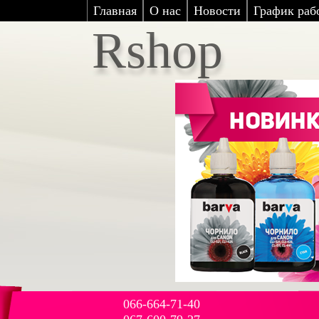
Главная
О нас
Новости
График рабо
Rshop
066-664-71-40