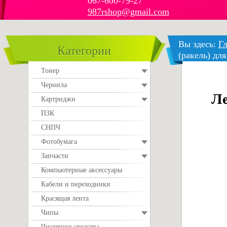
067-600-79-27
987rshop@gmail.com
Вы здесь:
Гл
Категории
(ракель) для.
Тонер
Чернила
Ле
Картриджи
ПЗК
СНПЧ
Фотобумага
Запчасти
Компьютерные аксессуары
Кабели и переходники
Красящая лента
Чипы
Чистящие средства