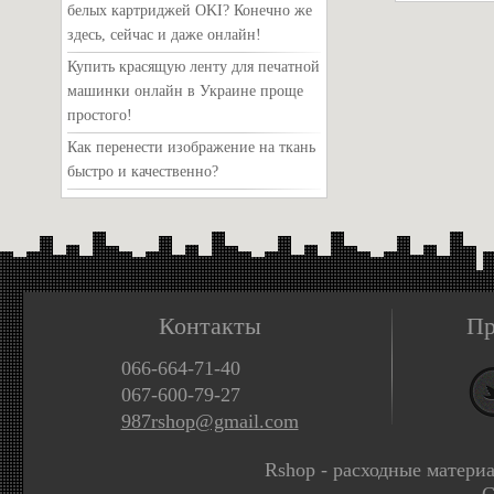
белых картриджей OKI? Конечно же
здесь, сейчас и даже онлайн!
Купить красящую ленту для печатной
машинки онлайн в Украине проще
простого!
Как перенести изображение на ткань
быстро и качественно?
Контакты
Пр
066-664-71-40
067-600-79-27
987rshop@gmail.com
Rshop - расходные матери