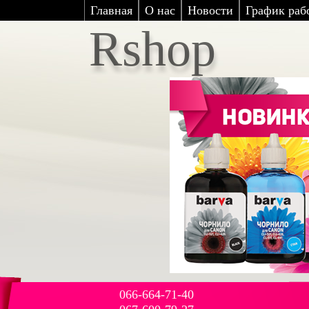
Главная
О нас
Новости
График рабо
Rshop
066-664-71-40