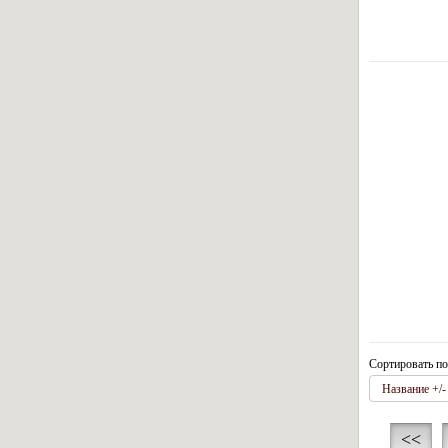
Сортировать по
Название +/-
<<