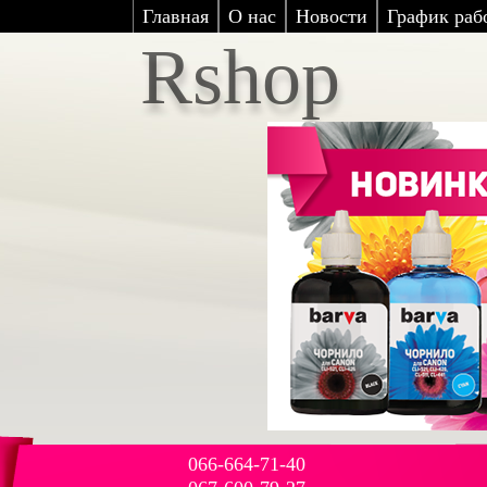
Главная
О нас
Новости
График рабо
Rshop
066-664-71-40