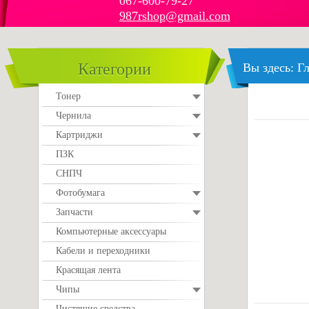
067-600-79-27
987rshop@gmail.com
Категории
Вы здесь:
Гл
Тонер
Чернила
Картриджи
ПЗК
СНПЧ
Фотобумага
Запчасти
Компьютерные аксессуары
Кабели и переходники
Красящая лента
Чипы
Чистящие средства