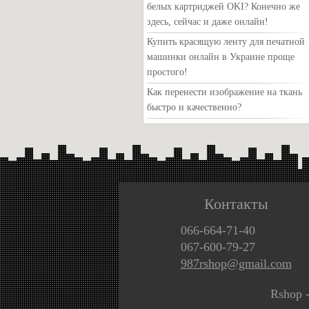
белых картриджей OKI? Конечно же
здесь, сейчас и даже онлайн!
Купить красящую ленту для печатной
машинки онлайн в Украине проще
простого!
Как перенести изображение на ткань
быстро и качественно?
Контакты
066-664-71-40
067-600-79-27
987rshop@gmail.com
Rshop 