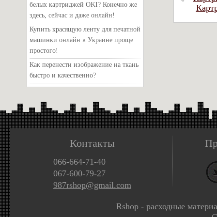
белых картриджей OKI? Конечно же
Карт
здесь, сейчас и даже онлайн!
Купить красящую ленту для печатной
машинки онлайн в Украине проще
простого!
Как перенести изображение на ткань
быстро и качественно?
Контакты
Пр
066-664-71-40
067-600-79-27
987rshop@gmail.com
Rshop - расходные матери