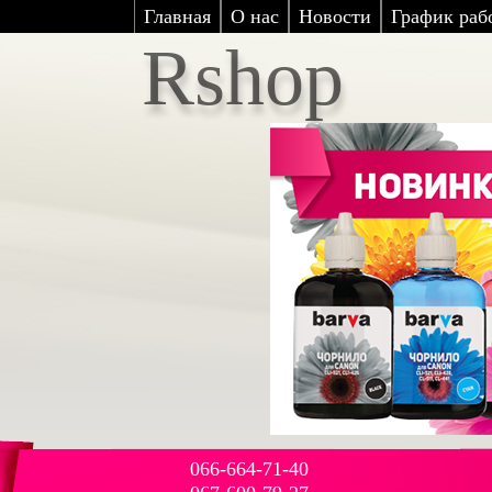
Главная
О нас
Новости
График рабо
Rshop
066-664-71-40