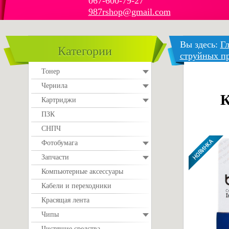
067-600-79-27
987rshop@gmail.com
Вы здесь:
Гл
Категории
струйных п
Тонер
Чернила
К
Картриджи
ПЗК
СНПЧ
Фотобумага
Запчасти
Компьютерные аксессуары
Кабели и переходники
Красящая лента
Чипы
Чистящие средства