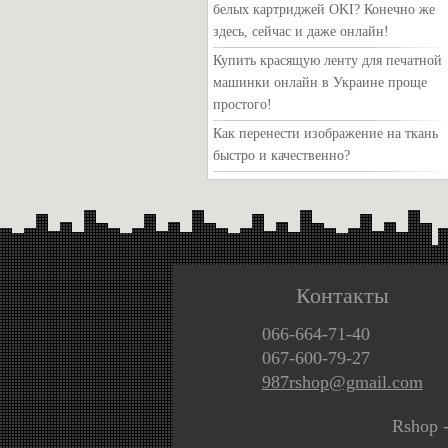
белых картриджей OKI? Конечно же
здесь, сейчас и даже онлайн!
Купить красящую ленту для печатной
машинки онлайн в Украине проще
простого!
Как перенести изображение на ткань
быстро и качественно?
Контакты
066-664-71-40
067-600-79-27
987rshop@gmail.com
Rshop 