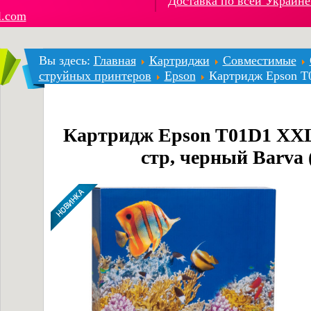
Доставка по всей Украине
l.com
Вы здесь:
Главная
Картриджи
Совместимые
струйных принтеров
Epson
Картридж Epson T
Картридж Epson T01D1 XXL
стр, черный Barva 