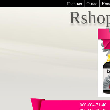
Главная
О нас
Нов
Rsho
066-664-71-40