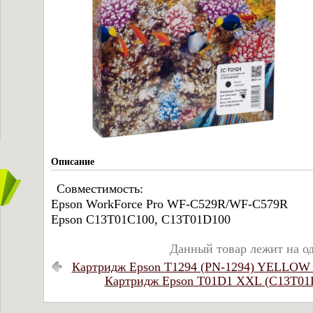
Описание
Совместимость:
Epson WorkForce Pro WF-C529R/WF-C579R
Epson C13T01C100, C13T01D100
Данный товар лежит на о
Картридж Epson T1294 (PN-1294) YELLOW 
Картридж Epson T01D1 XXL (C13T01D1