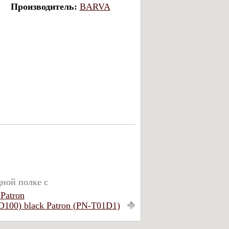
Производитель:
BARVA
дной полке с
Patron
00) black Patron (PN-T01D1)