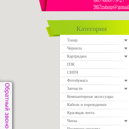
067-600-79-27
987rshop@gmai
Категории
Тонер
Чернила
Картриджи
ПЗК
СНПЧ
Фотобумага
Запчасти
Компьютерные аксессуары
Кабели и переходники
Красящая лента
Чипы
Чистящие средства