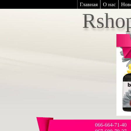
Главная
О нас
Нов
Rsho
066-664-71-40