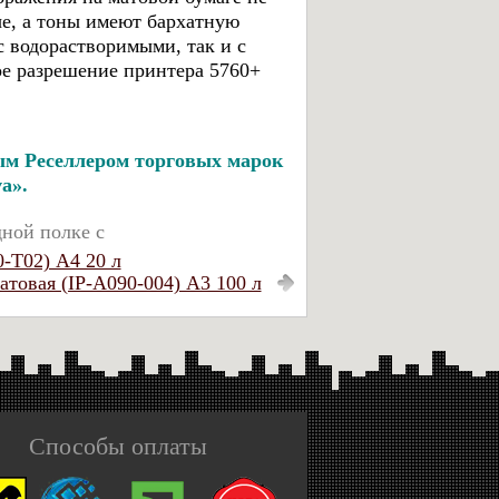
ые, а тоны имеют бархатную
с водорастворимыми, так и с
е разрешение принтера 5760+
м Реселлером торговых марок
a».
дной полке с
0-T02) A4 20 л
атовая (IP-A090-004) А3 100 л
Способы оплаты