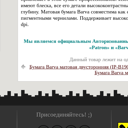
имеют блеска, все его детали высококонтрастн
глубину. Матовая бумага Barva совместима как 
пигментными чернилами. Поддерживает высоко
dpi.
Мы являемся официальным Авторизованны
«Patron» и «Barv
Данный товар лежит на о
Бумага Barva матовая двусторонняя (IP-B19
Бумага Barva м
Присоединяйтесь! ;)