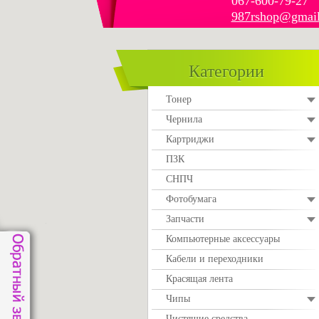
067-600-79-27
987rshop@gmai
Категории
Тонер
Чернила
Картриджи
ПЗК
СНПЧ
Фотобумага
Запчасти
Компьютерные аксессуары
Кабели и переходники
Красящая лента
Чипы
Чистящие средства