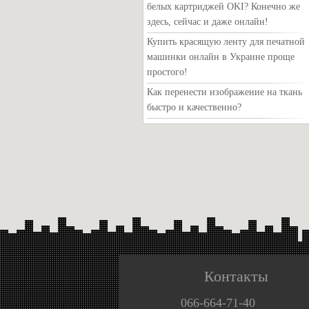
белых картриджей OKI? Конечно же
здесь, сейчас и даже онлайн!
Купить красящую ленту для печатной
машинки онлайн в Украине проще
простого!
Как перенести изображение на ткань
быстро и качественно?
Контакты
066-664-71-40