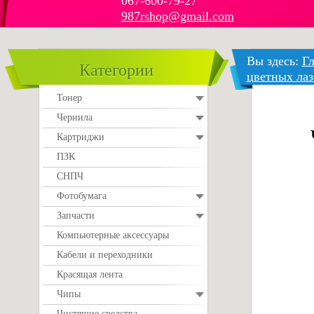
067-600-79-27
987rshop@gmail.com
Вы здесь:
Гл
Категории
цветных ла
Тонер
Чернила
Картриджи
ПЗК
СНПЧ
Фотобумага
Запчасти
Компьютерные аксессуары
Кабели и переходники
Красящая лента
Чипы
Чистящие средства