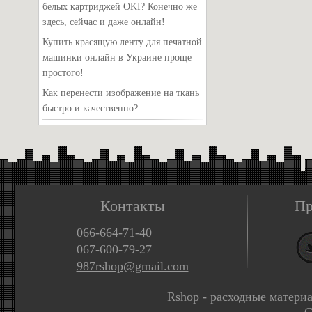
белых картриджей OKI? Конечно же
здесь, сейчас и даже онлайн!
Купить красящую ленту для печатной
машинки онлайн в Украине проще
простого!
Как перенести изображение на ткань
быстро и качественно?
Контакты
Пр
066-664-71-40
067-600-79-27
987rshop@gmail.com
Rshop - расходные матери