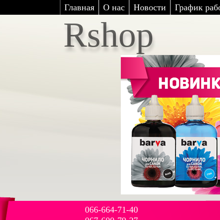
Главная
О нас
Новости
График рабо
Rshop
066-664-71-40