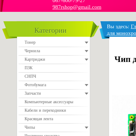
067-600-79-27
987rshop@gmail.com
Вы здесь:
Гл
Категории
для монохр
Тонер
Чернила
Чип 
Картриджи
ПЗК
СНПЧ
Фотобумага
Запчасти
Компьютерные аксессуары
Кабели и переходники
Красящая лента
Чипы
Чистящие средства