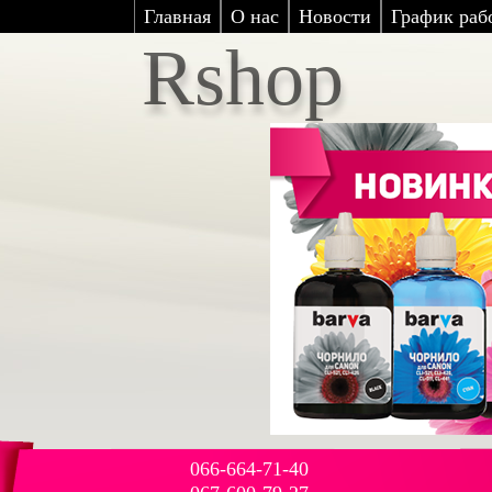
Главная
О нас
Новости
График рабо
Rshop
066-664-71-40