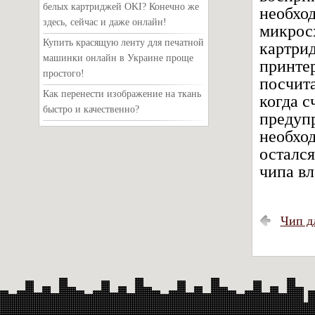
белых картриджей OKI? Конечно же
необход
здесь, сейчас и даже онлайн!
микрос
Купить красящую ленту для печатной
картри
машинки онлайн в Украине проще
принтер
простого!
посчита
Как перенести изображение на ткань
когда с
быстро и качественно?
предупр
необход
остался
чипа вл
Чип д