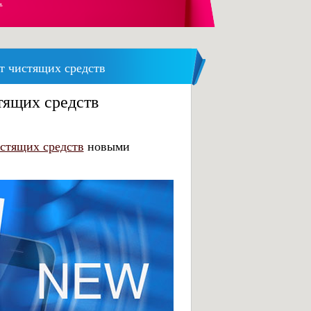
.
т чистящих средств
тящих средств
стящих средств
новыми