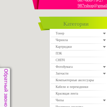
067-600-79-27
987rshop@gmai
Категории
Тонер
Чернила
Картриджи
ПЗК
СНПЧ
Фотобумага
Запчасти
Компьютерные аксессуары
Кабели и переходники
Красящая лента
Чипы
Чистящие средства