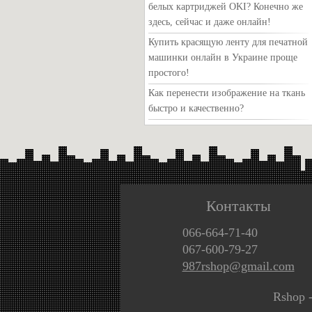
белых картриджей OKI? Конечно же
здесь, сейчас и даже онлайн!
Купить красящую ленту для печатной
машинки онлайн в Украине проще
простого!
Как перенести изображение на ткань
быстро и качественно?
Контакты
066-664-71-40
067-600-79-27
987rshop@gmail.com
Rshop 